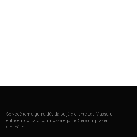
Se você tem alguma dúvida ou já é cliente Lab Massaru,
entre em contato com nossa equipe. Será um prazer
atendê-lo!